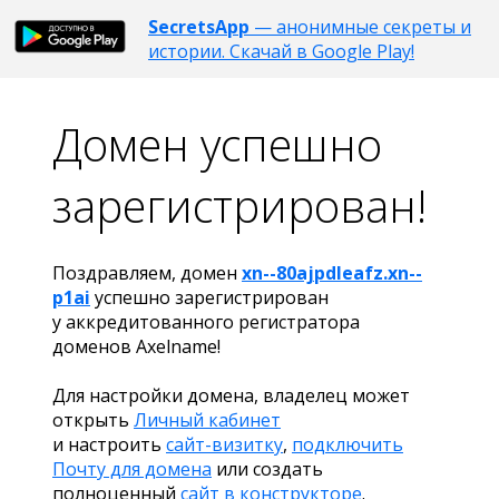
SecretsApp
— анонимные секреты и
истории. Скачай в Google Play!
Домен успешно
зарегистрирован!
Поздравляем, домен
xn--80ajpdleafz.xn--
p1ai
успешно зарегистрирован
у аккредитованного регистратора
доменов Axelname!
Для настройки домена, владелец может
открыть
Личный кабинет
и настроить
сайт-визитку
,
подключить
Почту для домена
или создать
полноценный
сайт в конструкторе
.